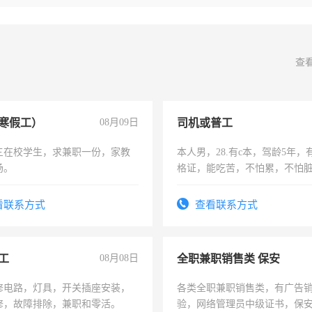
查
寒假工）
08月09日
司机或普工
三在校学生，求兼职一份，家教
本人男，28.有c本，驾龄5年，
场。
格证，能吃苦，不怕累，不怕
实，需求稳定工作一份，保险
看联系方式
查看联系方式
工
08月08日
全职兼职销售类 保安
修电路，灯具，开关插座安装，
各类全职兼职销售类，有广告
修，故障排除，兼职和零活。
验，网络管理员中级证书，保