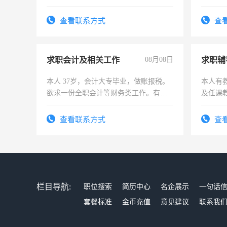
勿扰
查看联系方式
查
求职会计及相关工作
08月08日
求职辅
本人 37岁，会计大专毕业，做账报税。
本人有
欲求一份全职会计等财务类工作。有会
及任课
计证
师，求
查看联系方式
查
栏目导航:
职位搜索
简历中心
名企展示
一句话
套餐标准
金币充值
意见建议
联系我