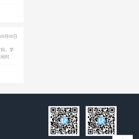
维修水电
经验
08月08日
宝妈，学
空闲时
成问题，
没问题！