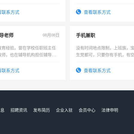
队长，形象岗或幼儿园保安，
有高低压电工证和十几年工作
看联系方式
查看联系方式
导老师
08月08日
手机兼职
教育经验，曾在学校任职班主任
没有时间地点限制，上班族，
教师，也在辅导机构担任辅导教
生党都可，只要你有手机，有
周一至周五辅导老师的工作
间，一单一结，一天二三十不
勤快的四五十，每天挣零花钱
看联系方式
查看联系方式
信息
招聘资讯
发布简历
企业入驻
会员中心
法律申明
们