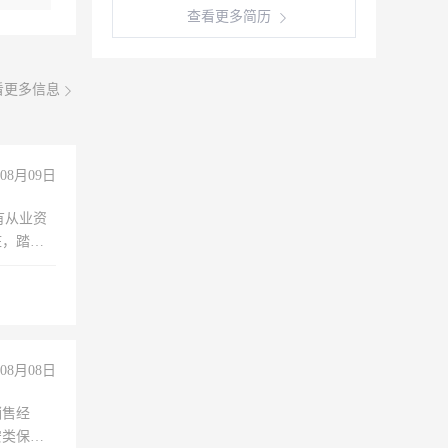
查看更多简历
看更多信息
08月09日
有从业资
脏，踏
不干
08月08日
销售经
安类保安