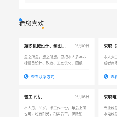
猜您喜欢
兼职机械设计、制图、设备改造
08月09日
求职（
急之所急，想之所想。愿把本人多年非
本人大
标设备设计、改造、工艺优化、图纸制
或者商
作和分解的经验与您分享。 真诚合作，
结识有识之士，共享未来。
查看联系方式
查
普工 司机
08月08日
求职电
本人男，30岁，求工作一份，年后上班
专业维
也可，吃苦耐劳，踏实肯干，保险销售
水电维