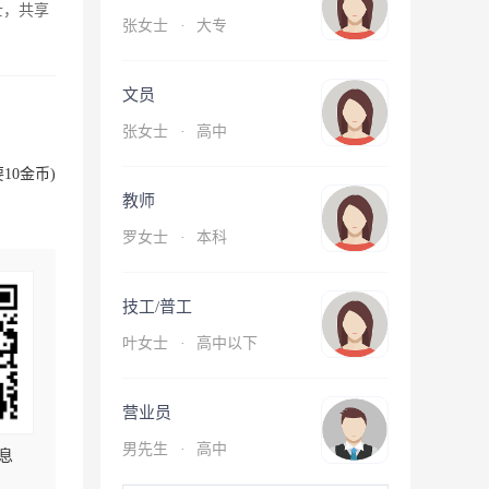
士，共享
张女士
·
大专
文员
张女士
·
高中
10金币)
教师
罗女士
·
本科
技工/普工
叶女士
·
高中以下
营业员
男先生
·
高中
息