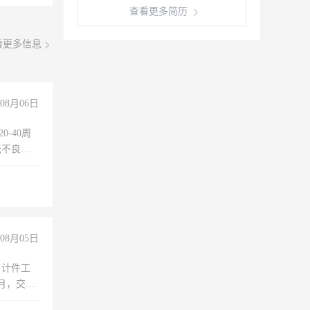
查看更多简历
看更多信息
08月06日
0-40周
无不良嗜
准八人间住
倒，每月
0小时
08月05日
，计件工
个月，交五