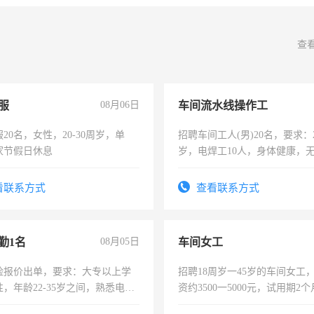
查
服
08月06日
车间流水线操作工
20名，女性，20-30周岁，单
招聘车间工人(男)20名，要求：2
家节假日休息
岁，电焊工10人，身体健康，
好。薪资：4500-7000元，标
宿，免费发放劳保用品，两班
看联系方式
查看联系方式
25号准时发放工资，工作时间1
勤1名
08月05日
车间女工
险报价出单，要求：大专以上学
招聘18周岁一45岁的车间女工
，年龄22-35岁之间，熟悉电脑
资约3500一5000元，试用期2
工作态度认真，具有团队精神，
险，有年薪假，年底福利