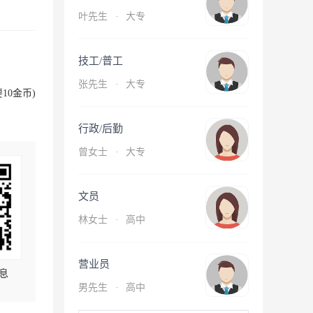
叶先生
·
大专
技工/普工
张先生
·
大专
10金币)
行政/后勤
曾女士
·
大专
文员
林女士
·
高中
营业员
息
男先生
·
高中