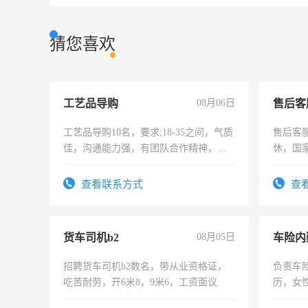
猜您喜欢
工艺品导购
08月06日
售后客
工艺品导购10名，要求;18-35之间，气质
售后客服
佳，沟通能力强，有团队合作精神，有
休，国
上进心，有工作经验者优先！
查看联系方式
查
货车司机b2
08月05日
车险内
招聘货车司机b2数名，带从业资格证，
负责车
吃苦耐劳，开6米8，9米6，工资面议
历，女性
操作，