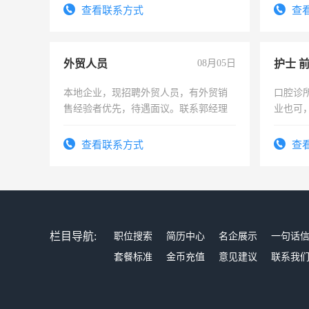
试用期1
查看联系方式
查
外贸人员
08月05日
护士 
本地企业，现招聘外贸人员，有外贸销
口腔诊
售经验者优先，待遇面议。联系郭经理
业也可
强。面
查看联系方式
查
栏目导航:
职位搜索
简历中心
名企展示
一句话
套餐标准
金币充值
意见建议
联系我