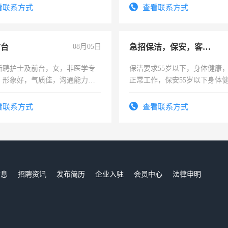
-3个月，转正后交纳五险，
看联系方式
查看联系方式
前台
08月05日
急招保洁，保安，客服，工程
所聘护士及前台，女，非医学专
保洁要求55岁以下，身体健康
，形象好，气质佳，沟通能力
正常工作，保安55岁以下身体
试，周日休息。
责任心形象端庄，遵纪守法，
录，客服要求45岁以下高中以
看联系方式
查看联系方式
懂电脑工作认真，性格开朗有
能力，工程，懂水电维修。
信息
招聘资讯
发布简历
企业入驻
会员中心
法律申明
们